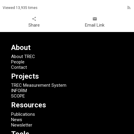
rss_feed
Viewed 13,935 times
share
email
Share
Email Link
About
About TREC
People
Contact
Projects
TREC Measurement System
INFORM
SCOPE
Resources
Publications
News
Newsletter
Tools