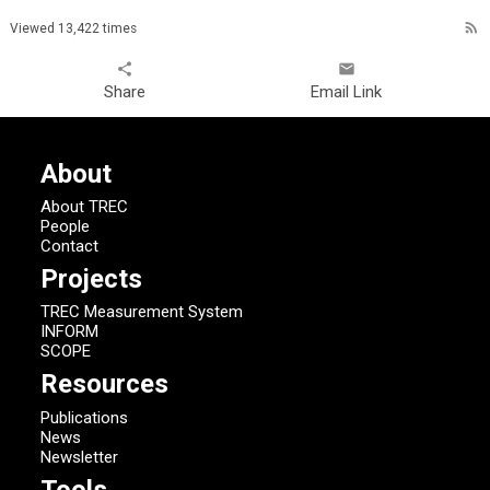
rss_feed
Viewed 13,422 times
share
email
Share
Email Link
About
About TREC
People
Contact
Projects
TREC Measurement System
INFORM
SCOPE
Resources
Publications
News
Newsletter
Tools