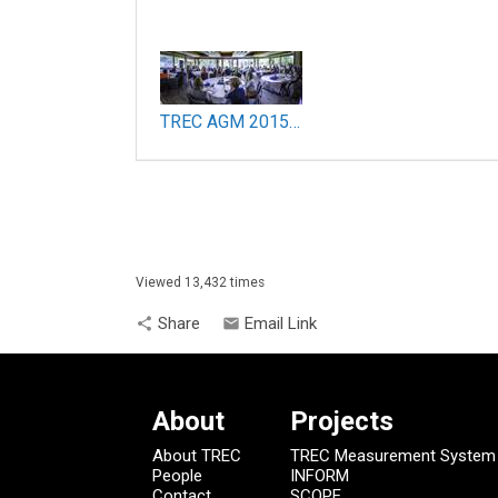
TREC AGM 2015 Panorama_800.jpg
Viewed 13,432 times
Share
Email Link
share
email
About
Projects
About TREC
TREC Measurement System
People
INFORM
Contact
SCOPE