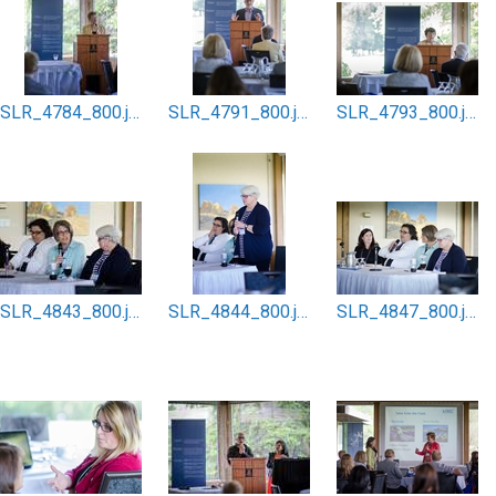
SLR_4784_800.jpg
SLR_4791_800.jpg
SLR_4793_800.jpg
SLR_4843_800.jpg
SLR_4844_800.jpg
SLR_4847_800.jpg