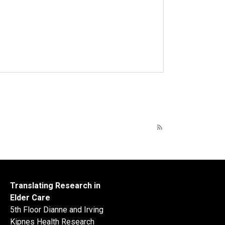
rss_feed
Translating Research in
Elder Care
5th Floor Dianne and Irving
Kipnes Health Research