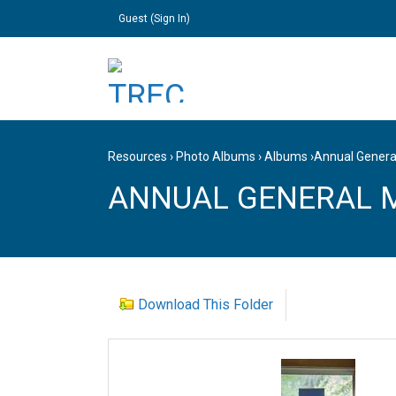
Guest (
Sign In
)
Resources
›
Photo Albums
›
Albums
›
Annual Genera
ANNUAL GENERAL M
Download This Folder