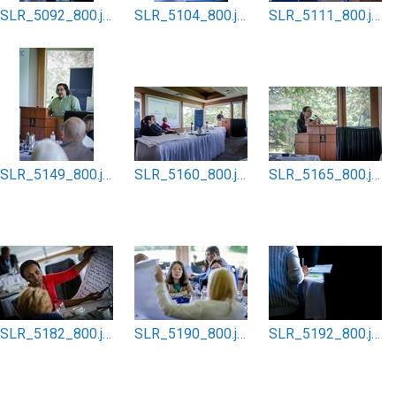
SLR_5092_800.jpg
SLR_5104_800.jpg
SLR_5111_800.jpg
SLR_5149_800.jpg
SLR_5160_800.jpg
SLR_5165_800.jpg
SLR_5182_800.jpg
SLR_5190_800.jpg
SLR_5192_800.jpg