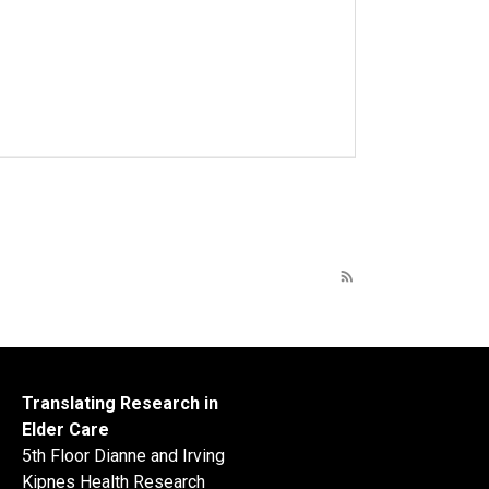
rss_feed
Translating Research in
Elder Care
5th Floor Dianne and Irving
Kipnes Health Research