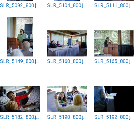
SLR_5092_800.jpg
SLR_5104_800.jpg
SLR_5111_800.jpg
SLR_5149_800.jpg
SLR_5160_800.jpg
SLR_5165_800.jpg
SLR_5182_800.jpg
SLR_5190_800.jpg
SLR_5192_800.jpg