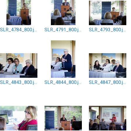
SLR_4784_800.jpg
SLR_4791_800.jpg
SLR_4793_800.jpg
SLR_4843_800.jpg
SLR_4844_800.jpg
SLR_4847_800.jpg