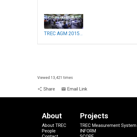
TREC AGM 2015 Panorama_800.jpg
Viewed 13,421 times
Share
Email Link
share
email
About
Projects
About TREC
TREC Measurement System
People
INFORM
Contact
SCOPE