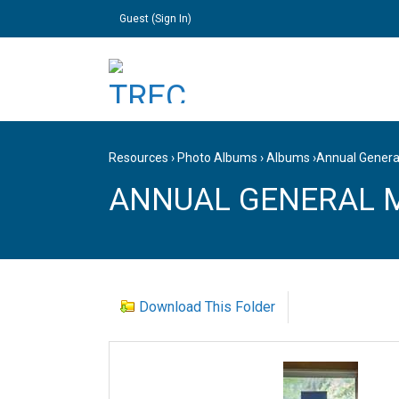
Guest (
Sign In
)
Resources
›
Photo Albums
›
Albums
›
Annual Genera
ANNUAL GENERAL M
Download This Folder